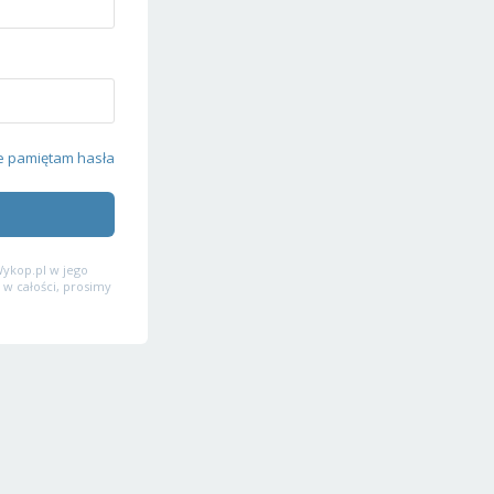
e pamiętam hasła
ykop.pl w jego
 w całości, prosimy