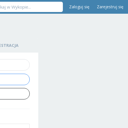
Zaloguj się
Zarejestruj się
ESTRACJA