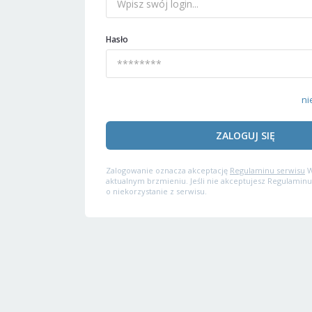
Hasło
ni
ZALOGUJ SIĘ
Zalogowanie oznacza akceptację
Regulaminu serwisu
W
aktualnym brzmieniu. Jeśli nie akceptujesz Regulaminu
o niekorzystanie z serwisu.