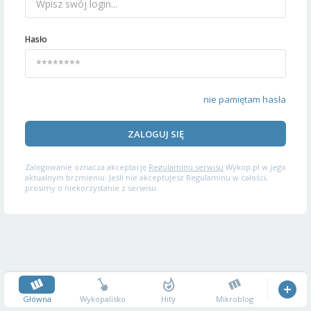
Hasło
nie pamiętam hasła
ZALOGUJ SIĘ
Zalogowanie oznacza akceptację
Regulaminu serwisu
Wykop.pl w jego
aktualnym brzmieniu. Jeśli nie akceptujesz Regulaminu w całości,
prosimy o niekorzystanie z serwisu.
Główna
Wykopalisko
Hity
Mikroblog