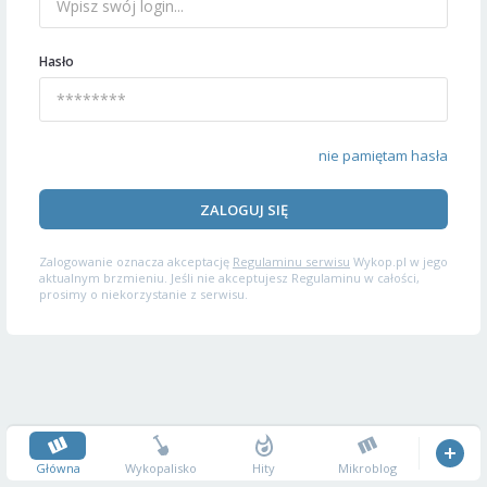
Hasło
nie pamiętam hasła
ZALOGUJ SIĘ
Zalogowanie oznacza akceptację
Regulaminu serwisu
Wykop.pl w jego
aktualnym brzmieniu. Jeśli nie akceptujesz Regulaminu w całości,
prosimy o niekorzystanie z serwisu.
Główna
Wykopalisko
Hity
Mikroblog