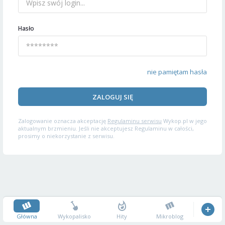
Hasło
nie pamiętam hasła
ZALOGUJ SIĘ
Zalogowanie oznacza akceptację
Regulaminu serwisu
Wykop.pl w jego
aktualnym brzmieniu. Jeśli nie akceptujesz Regulaminu w całości,
prosimy o niekorzystanie z serwisu.
Główna
Wykopalisko
Hity
Mikroblog