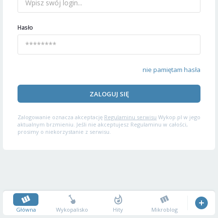
Hasło
nie pamiętam hasła
ZALOGUJ SIĘ
Zalogowanie oznacza akceptację
Regulaminu serwisu
Wykop.pl w jego
aktualnym brzmieniu. Jeśli nie akceptujesz Regulaminu w całości,
prosimy o niekorzystanie z serwisu.
Główna
Wykopalisko
Hity
Mikroblog