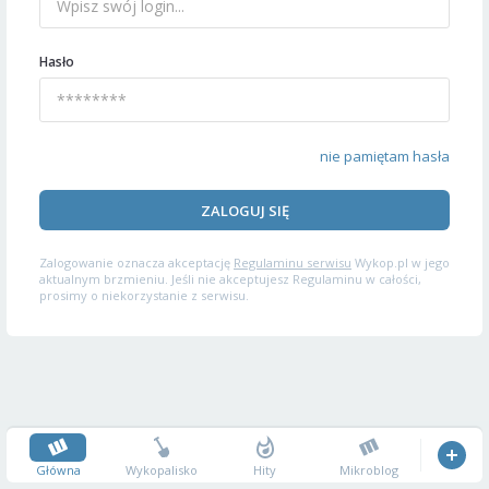
Hasło
nie pamiętam hasła
ZALOGUJ SIĘ
Zalogowanie oznacza akceptację
Regulaminu serwisu
Wykop.pl w jego
aktualnym brzmieniu. Jeśli nie akceptujesz Regulaminu w całości,
prosimy o niekorzystanie z serwisu.
Główna
Wykopalisko
Hity
Mikroblog