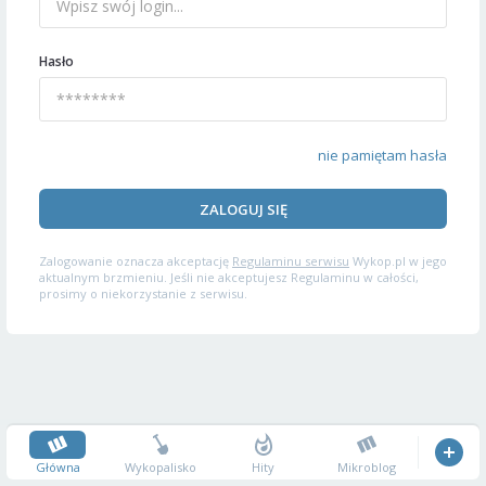
Hasło
nie pamiętam hasła
ZALOGUJ SIĘ
Zalogowanie oznacza akceptację
Regulaminu serwisu
Wykop.pl w jego
aktualnym brzmieniu. Jeśli nie akceptujesz Regulaminu w całości,
prosimy o niekorzystanie z serwisu.
Główna
Wykopalisko
Hity
Mikroblog