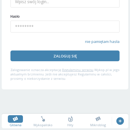
Hasło
nie pamiętam hasła
ZALOGUJ SIĘ
Zalogowanie oznacza akceptację
Regulaminu serwisu
Wykop.pl w jego
aktualnym brzmieniu. Jeśli nie akceptujesz Regulaminu w całości,
prosimy o niekorzystanie z serwisu.
Główna
Wykopalisko
Hity
Mikroblog