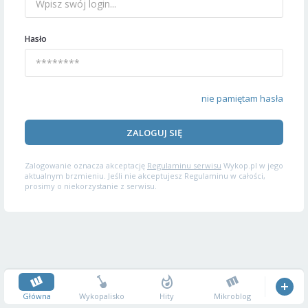
Hasło
nie pamiętam hasła
ZALOGUJ SIĘ
Zalogowanie oznacza akceptację
Regulaminu serwisu
Wykop.pl w jego
aktualnym brzmieniu. Jeśli nie akceptujesz Regulaminu w całości,
prosimy o niekorzystanie z serwisu.
Główna
Wykopalisko
Hity
Mikroblog