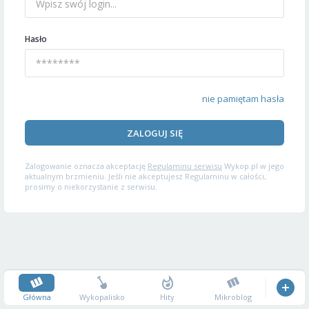
Hasło
nie pamiętam hasła
ZALOGUJ SIĘ
Zalogowanie oznacza akceptację
Regulaminu serwisu
Wykop.pl w jego
aktualnym brzmieniu. Jeśli nie akceptujesz Regulaminu w całości,
prosimy o niekorzystanie z serwisu.
Główna
Wykopalisko
Hity
Mikroblog