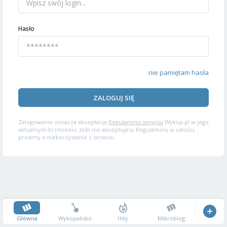
Hasło
nie pamiętam hasła
ZALOGUJ SIĘ
Zalogowanie oznacza akceptację
Regulaminu serwisu
Wykop.pl w jego
aktualnym brzmieniu. Jeśli nie akceptujesz Regulaminu w całości,
prosimy o niekorzystanie z serwisu.
Główna
Wykopalisko
Hity
Mikroblog