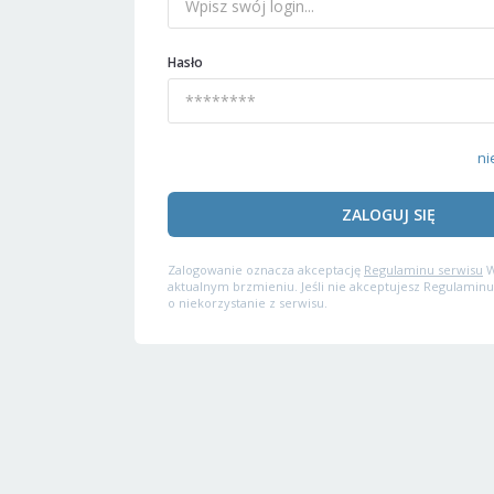
Hasło
ni
ZALOGUJ SIĘ
Zalogowanie oznacza akceptację
Regulaminu serwisu
W
aktualnym brzmieniu. Jeśli nie akceptujesz Regulaminu
o niekorzystanie z serwisu.