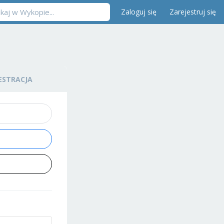
Zaloguj się
Zarejestruj się
ESTRACJA