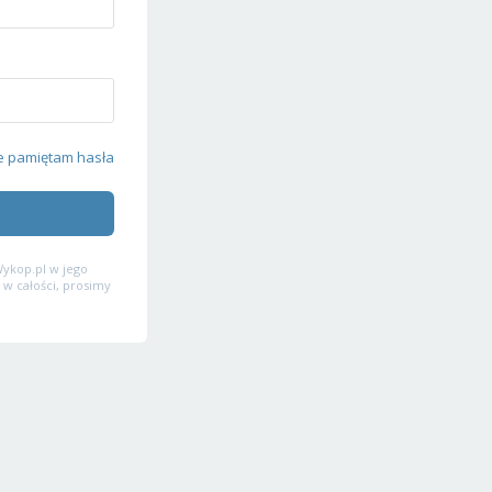
e pamiętam hasła
ykop.pl w jego
 w całości, prosimy