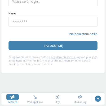
Hasło
nie pamiętam hasła
ZALOGUJ SIĘ
Zalogowanie oznacza akceptację
Regulaminu serwisu
Wykop.pl w jego
aktualnym brzmieniu. Jeśli nie akceptujesz Regulaminu w całości,
prosimy o niekorzystanie z serwisu.
Główna
Wykopalisko
Hity
Mikroblog