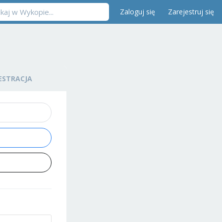
Zaloguj się
Zarejestruj się
ESTRACJA