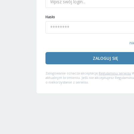
Hasło
ni
ZALOGUJ SIĘ
Zalogowanie oznacza akceptację
Regulaminu serwisu
W
aktualnym brzmieniu. Jeśli nie akceptujesz Regulaminu
o niekorzystanie z serwisu.