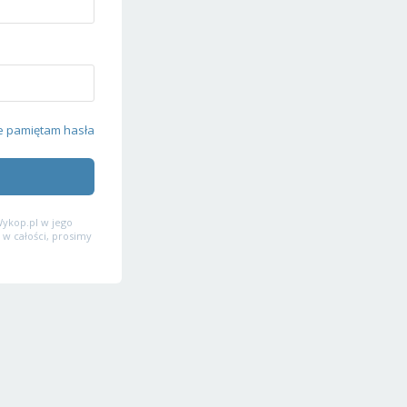
e pamiętam hasła
ykop.pl w jego
 w całości, prosimy