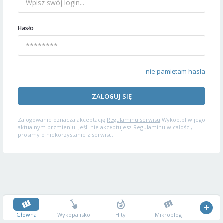
Hasło
nie pamiętam hasła
ZALOGUJ SIĘ
Zalogowanie oznacza akceptację
Regulaminu serwisu
Wykop.pl w jego
aktualnym brzmieniu. Jeśli nie akceptujesz Regulaminu w całości,
prosimy o niekorzystanie z serwisu.
Główna
Wykopalisko
Hity
Mikroblog