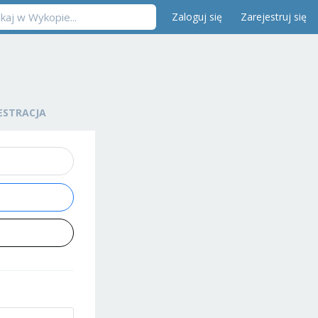
Zaloguj się
Zarejestruj się
ESTRACJA