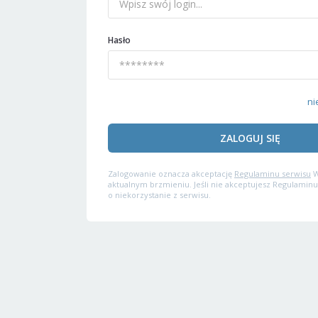
Hasło
ni
ZALOGUJ SIĘ
Zalogowanie oznacza akceptację
Regulaminu serwisu
W
aktualnym brzmieniu. Jeśli nie akceptujesz Regulaminu
o niekorzystanie z serwisu.