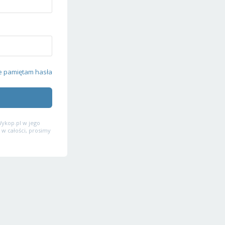
e pamiętam hasła
ykop.pl w jego
 w całości, prosimy