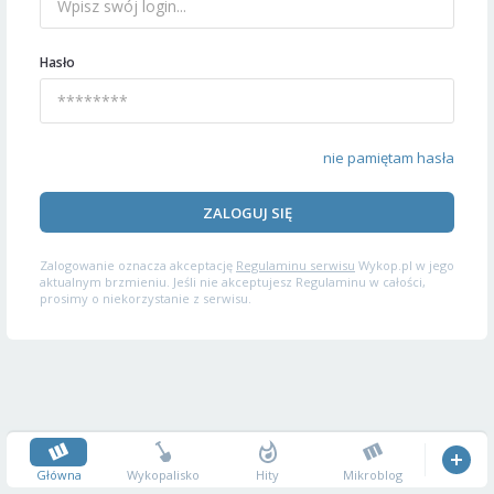
Hasło
nie pamiętam hasła
ZALOGUJ SIĘ
Zalogowanie oznacza akceptację
Regulaminu serwisu
Wykop.pl w jego
aktualnym brzmieniu. Jeśli nie akceptujesz Regulaminu w całości,
prosimy o niekorzystanie z serwisu.
Główna
Wykopalisko
Hity
Mikroblog