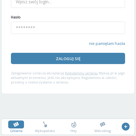
Hasło
nie pamiętam hasła
ZALOGUJ SIĘ
Zalogowanie oznacza akceptację
Regulaminu serwisu
Wykop.pl w jego
aktualnym brzmieniu. Jeśli nie akceptujesz Regulaminu w całości,
prosimy o niekorzystanie z serwisu.
Główna
Wykopalisko
Hity
Mikroblog