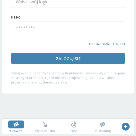
Hasło
nie pamiętam hasła
ZALOGUJ SIĘ
Zalogowanie oznacza akceptację
Regulaminu serwisu
Wykop.pl w jego
aktualnym brzmieniu. Jeśli nie akceptujesz Regulaminu w całości,
prosimy o niekorzystanie z serwisu.
Główna
Wykopalisko
Hity
Mikroblog