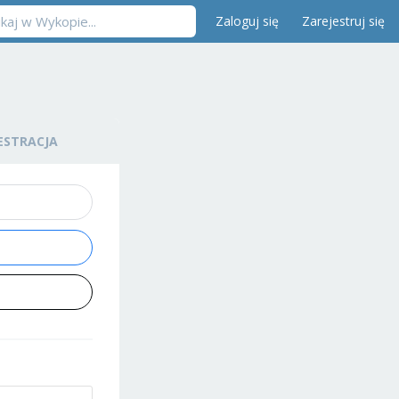
Zaloguj się
Zarejestruj się
ESTRACJA