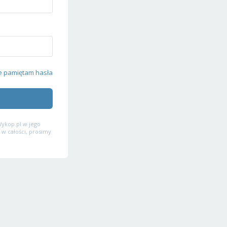
e pamiętam hasła
ykop.pl w jego
 w całości, prosimy