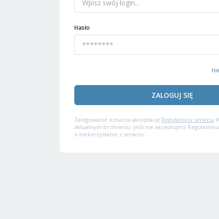
Hasło
ni
ZALOGUJ SIĘ
Zalogowanie oznacza akceptację
Regulaminu serwisu
W
aktualnym brzmieniu. Jeśli nie akceptujesz Regulaminu
o niekorzystanie z serwisu.