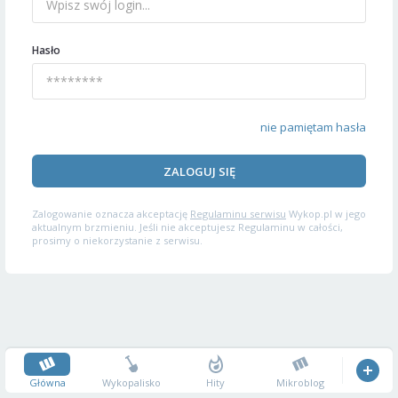
Hasło
nie pamiętam hasła
ZALOGUJ SIĘ
Zalogowanie oznacza akceptację
Regulaminu serwisu
Wykop.pl w jego
aktualnym brzmieniu. Jeśli nie akceptujesz Regulaminu w całości,
prosimy o niekorzystanie z serwisu.
Główna
Wykopalisko
Hity
Mikroblog