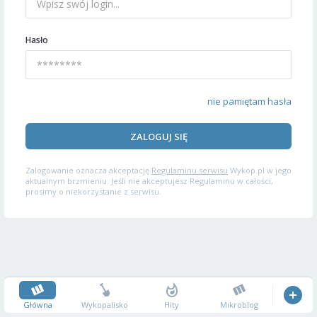
Hasło
nie pamiętam hasła
ZALOGUJ SIĘ
Zalogowanie oznacza akceptację
Regulaminu serwisu
Wykop.pl w jego
aktualnym brzmieniu. Jeśli nie akceptujesz Regulaminu w całości,
prosimy o niekorzystanie z serwisu.
Główna
Wykopalisko
Hity
Mikroblog