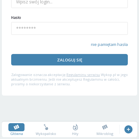
Hasło
nie pamiętam hasła
ZALOGUJ SIĘ
Zalogowanie oznacza akceptację
Regulaminu serwisu
Wykop.pl w jego
aktualnym brzmieniu. Jeśli nie akceptujesz Regulaminu w całości,
prosimy o niekorzystanie z serwisu.
Główna
Wykopalisko
Hity
Mikroblog