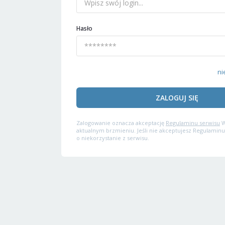
Hasło
ni
ZALOGUJ SIĘ
Zalogowanie oznacza akceptację
Regulaminu serwisu
W
aktualnym brzmieniu. Jeśli nie akceptujesz Regulaminu
o niekorzystanie z serwisu.