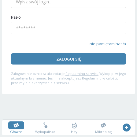
Hasło
nie pamiętam hasła
ZALOGUJ SIĘ
Zalogowanie oznacza akceptację
Regulaminu serwisu
Wykop.pl w jego
aktualnym brzmieniu. Jeśli nie akceptujesz Regulaminu w całości,
prosimy o niekorzystanie z serwisu.
Główna
Wykopalisko
Hity
Mikroblog