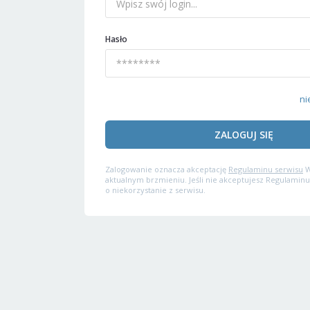
Hasło
ni
ZALOGUJ SIĘ
Zalogowanie oznacza akceptację
Regulaminu serwisu
W
aktualnym brzmieniu. Jeśli nie akceptujesz Regulaminu
o niekorzystanie z serwisu.