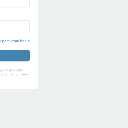
e pamiętam hasła
ykop.pl w jego
 w całości, prosimy