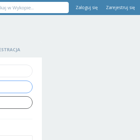
Zaloguj się
Zarejestruj się
ESTRACJA