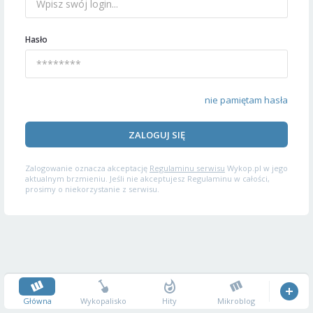
Hasło
nie pamiętam hasła
ZALOGUJ SIĘ
Zalogowanie oznacza akceptację
Regulaminu serwisu
Wykop.pl w jego
aktualnym brzmieniu. Jeśli nie akceptujesz Regulaminu w całości,
prosimy o niekorzystanie z serwisu.
Główna
Wykopalisko
Hity
Mikroblog