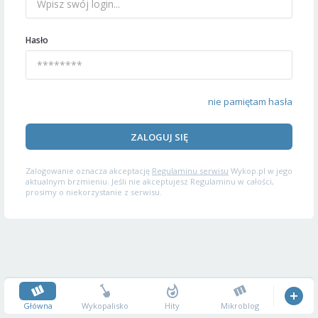
Hasło
nie pamiętam hasła
ZALOGUJ SIĘ
Zalogowanie oznacza akceptację
Regulaminu serwisu
Wykop.pl w jego
aktualnym brzmieniu. Jeśli nie akceptujesz Regulaminu w całości,
prosimy o niekorzystanie z serwisu.
Główna
Wykopalisko
Hity
Mikroblog