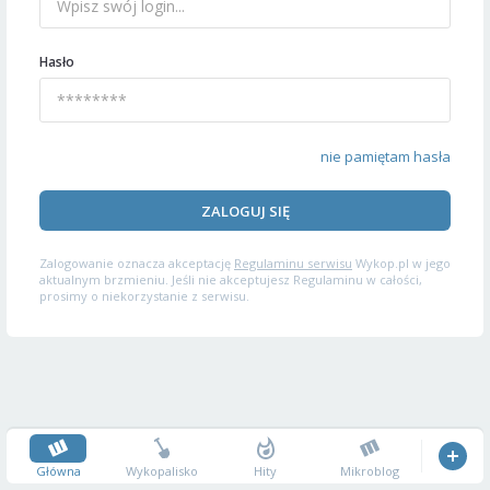
Hasło
nie pamiętam hasła
ZALOGUJ SIĘ
Zalogowanie oznacza akceptację
Regulaminu serwisu
Wykop.pl w jego
aktualnym brzmieniu. Jeśli nie akceptujesz Regulaminu w całości,
prosimy o niekorzystanie z serwisu.
Główna
Wykopalisko
Hity
Mikroblog