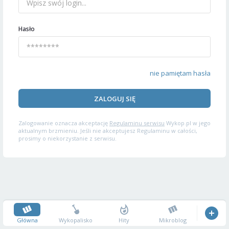
Hasło
nie pamiętam hasła
ZALOGUJ SIĘ
Zalogowanie oznacza akceptację
Regulaminu serwisu
Wykop.pl w jego
aktualnym brzmieniu. Jeśli nie akceptujesz Regulaminu w całości,
prosimy o niekorzystanie z serwisu.
Główna
Wykopalisko
Hity
Mikroblog