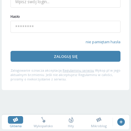
Hasło
nie pamiętam hasła
ZALOGUJ SIĘ
Zalogowanie oznacza akceptację
Regulaminu serwisu
Wykop.pl w jego
aktualnym brzmieniu. Jeśli nie akceptujesz Regulaminu w całości,
prosimy o niekorzystanie z serwisu.
Główna
Wykopalisko
Hity
Mikroblog