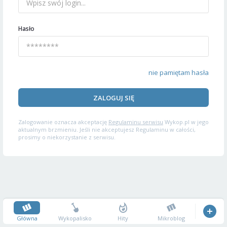
Hasło
nie pamiętam hasła
ZALOGUJ SIĘ
Zalogowanie oznacza akceptację
Regulaminu serwisu
Wykop.pl w jego
aktualnym brzmieniu. Jeśli nie akceptujesz Regulaminu w całości,
prosimy o niekorzystanie z serwisu.
Główna
Wykopalisko
Hity
Mikroblog