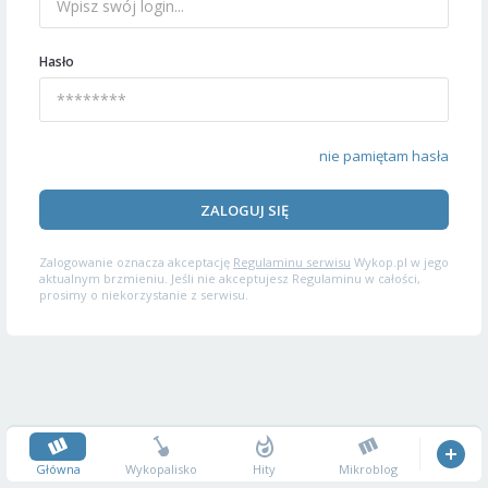
Hasło
nie pamiętam hasła
ZALOGUJ SIĘ
Zalogowanie oznacza akceptację
Regulaminu serwisu
Wykop.pl w jego
aktualnym brzmieniu. Jeśli nie akceptujesz Regulaminu w całości,
prosimy o niekorzystanie z serwisu.
Główna
Wykopalisko
Hity
Mikroblog