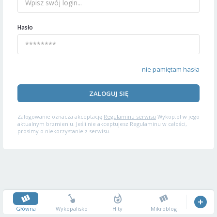
Hasło
nie pamiętam hasła
ZALOGUJ SIĘ
Zalogowanie oznacza akceptację
Regulaminu serwisu
Wykop.pl w jego
aktualnym brzmieniu. Jeśli nie akceptujesz Regulaminu w całości,
prosimy o niekorzystanie z serwisu.
Główna
Wykopalisko
Hity
Mikroblog