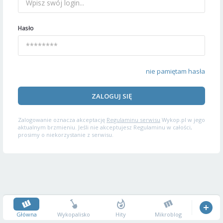
Hasło
nie pamiętam hasła
ZALOGUJ SIĘ
Zalogowanie oznacza akceptację
Regulaminu serwisu
Wykop.pl w jego
aktualnym brzmieniu. Jeśli nie akceptujesz Regulaminu w całości,
prosimy o niekorzystanie z serwisu.
Główna
Wykopalisko
Hity
Mikroblog