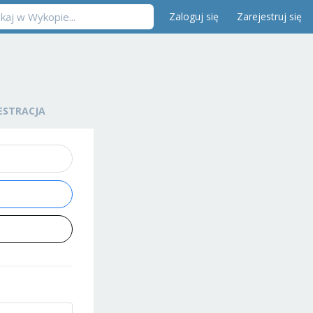
Zaloguj się
Zarejestruj się
ESTRACJA