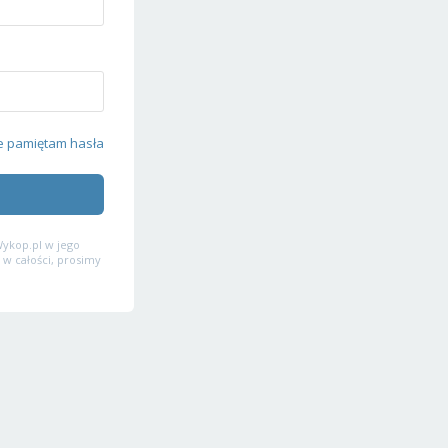
e pamiętam hasła
ykop.pl w jego
 w całości, prosimy