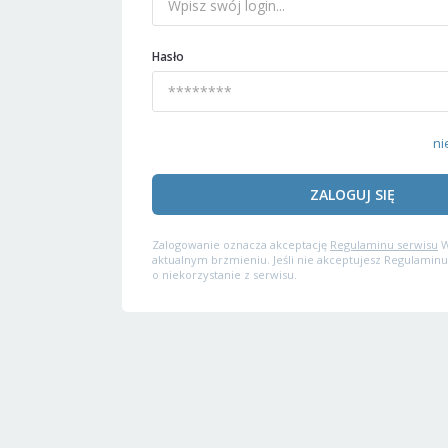
Hasło
ni
ZALOGUJ SIĘ
Zalogowanie oznacza akceptację
Regulaminu serwisu
W
aktualnym brzmieniu. Jeśli nie akceptujesz Regulaminu
o niekorzystanie z serwisu.