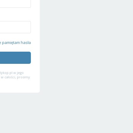
e pamiętam hasła
ykop.pl w jego
 w całości, prosimy