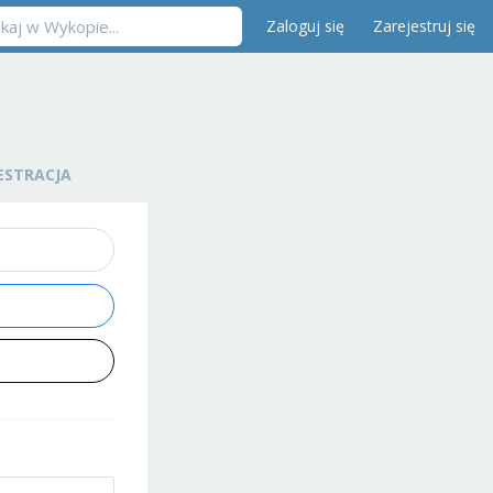
Zaloguj się
Zarejestruj się
ESTRACJA