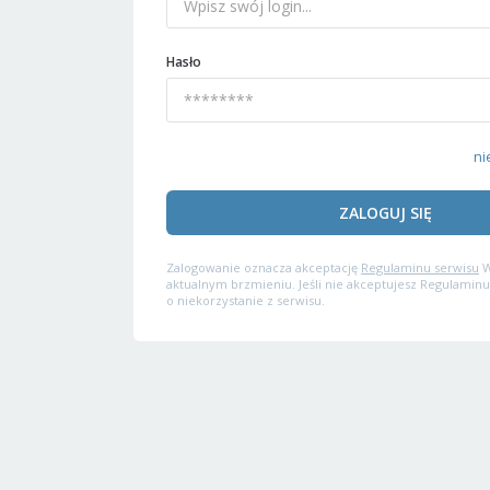
Hasło
ni
ZALOGUJ SIĘ
Zalogowanie oznacza akceptację
Regulaminu serwisu
W
aktualnym brzmieniu. Jeśli nie akceptujesz Regulaminu
o niekorzystanie z serwisu.