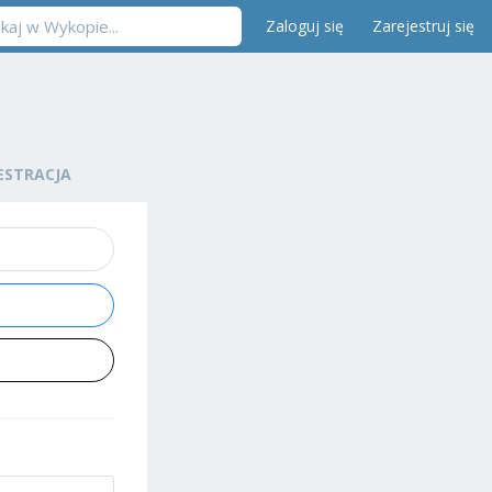
Zaloguj się
Zarejestruj się
ESTRACJA