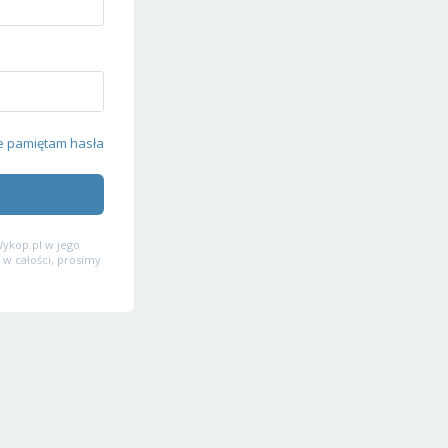
e pamiętam hasła
ykop.pl w jego
 w całości, prosimy