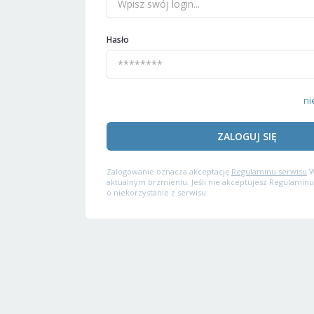
Hasło
ni
ZALOGUJ SIĘ
Zalogowanie oznacza akceptację
Regulaminu serwisu
W
aktualnym brzmieniu. Jeśli nie akceptujesz Regulaminu
o niekorzystanie z serwisu.