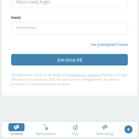
Hasło
nie pamiętam hasła
ZALOGUJ SIĘ
Zalogowanie oznacza akceptację
Regulaminu serwisu
Wykop.pl w jego
aktualnym brzmieniu. Jeśli nie akceptujesz Regulaminu w całości,
prosimy o niekorzystanie z serwisu.
Główna
Wykopalisko
Hity
Mikroblog