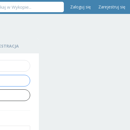
Zaloguj się
Zarejestruj się
ESTRACJA