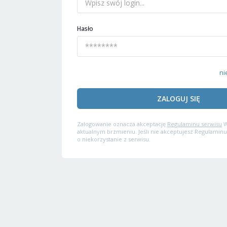
Hasło
ni
ZALOGUJ SIĘ
Zalogowanie oznacza akceptację
Regulaminu serwisu
W
aktualnym brzmieniu. Jeśli nie akceptujesz Regulaminu
o niekorzystanie z serwisu.