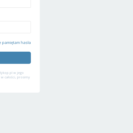
e pamiętam hasła
ykop.pl w jego
 w całości, prosimy