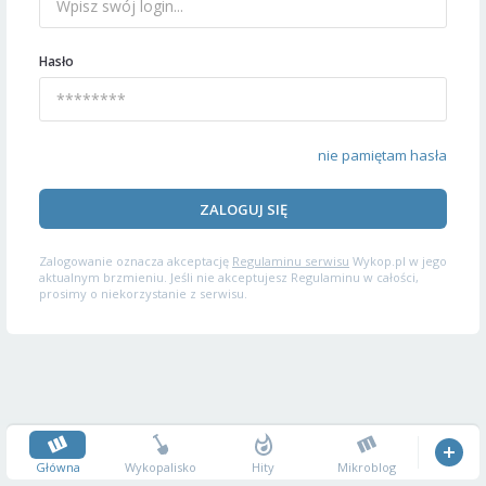
Hasło
nie pamiętam hasła
ZALOGUJ SIĘ
Zalogowanie oznacza akceptację
Regulaminu serwisu
Wykop.pl w jego
aktualnym brzmieniu. Jeśli nie akceptujesz Regulaminu w całości,
prosimy o niekorzystanie z serwisu.
Główna
Wykopalisko
Hity
Mikroblog