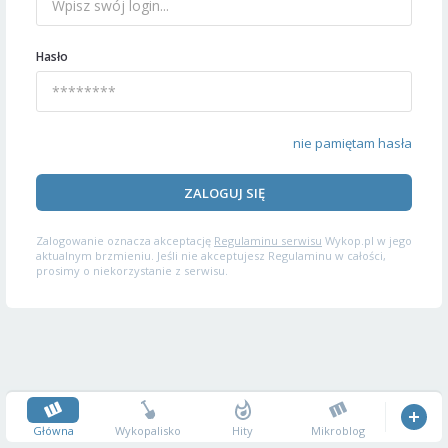
Hasło
nie pamiętam hasła
ZALOGUJ SIĘ
Zalogowanie oznacza akceptację
Regulaminu serwisu
Wykop.pl w jego
aktualnym brzmieniu. Jeśli nie akceptujesz Regulaminu w całości,
prosimy o niekorzystanie z serwisu.
Główna
Wykopalisko
Hity
Mikroblog