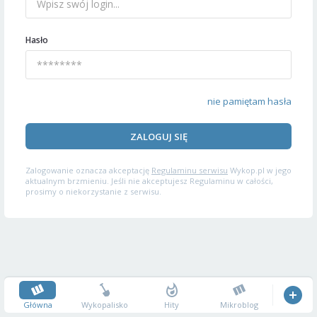
Hasło
nie pamiętam hasła
ZALOGUJ SIĘ
Zalogowanie oznacza akceptację
Regulaminu serwisu
Wykop.pl w jego
aktualnym brzmieniu. Jeśli nie akceptujesz Regulaminu w całości,
prosimy o niekorzystanie z serwisu.
Główna
Wykopalisko
Hity
Mikroblog