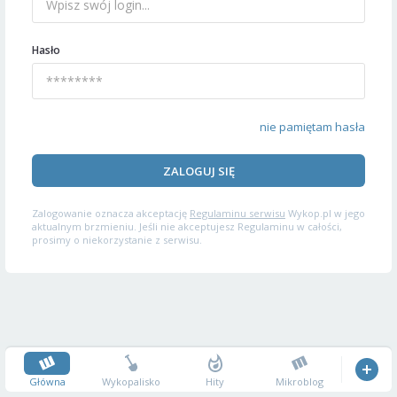
Hasło
nie pamiętam hasła
ZALOGUJ SIĘ
Zalogowanie oznacza akceptację
Regulaminu serwisu
Wykop.pl w jego
aktualnym brzmieniu. Jeśli nie akceptujesz Regulaminu w całości,
prosimy o niekorzystanie z serwisu.
Główna
Wykopalisko
Hity
Mikroblog