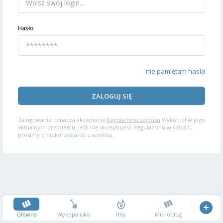
Hasło
nie pamiętam hasła
ZALOGUJ SIĘ
Zalogowanie oznacza akceptację
Regulaminu serwisu
Wykop.pl w jego
aktualnym brzmieniu. Jeśli nie akceptujesz Regulaminu w całości,
prosimy o niekorzystanie z serwisu.
Główna
Wykopalisko
Hity
Mikroblog