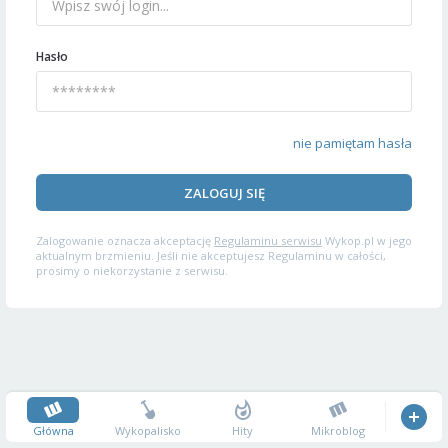
Hasło
nie pamiętam hasła
ZALOGUJ SIĘ
Zalogowanie oznacza akceptację
Regulaminu serwisu
Wykop.pl w jego
aktualnym brzmieniu. Jeśli nie akceptujesz Regulaminu w całości,
prosimy o niekorzystanie z serwisu.
Główna
Wykopalisko
Hity
Mikroblog