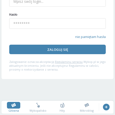
Hasło
nie pamiętam hasła
ZALOGUJ SIĘ
Zalogowanie oznacza akceptację
Regulaminu serwisu
Wykop.pl w jego
aktualnym brzmieniu. Jeśli nie akceptujesz Regulaminu w całości,
prosimy o niekorzystanie z serwisu.
Główna
Wykopalisko
Hity
Mikroblog