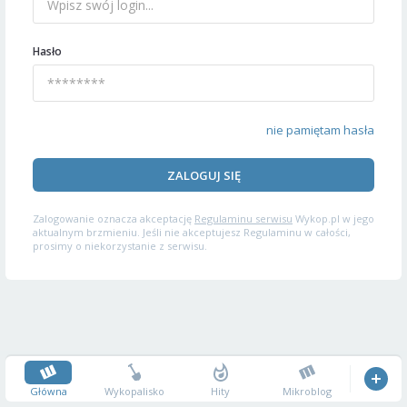
Hasło
nie pamiętam hasła
ZALOGUJ SIĘ
Zalogowanie oznacza akceptację
Regulaminu serwisu
Wykop.pl w jego
aktualnym brzmieniu. Jeśli nie akceptujesz Regulaminu w całości,
prosimy o niekorzystanie z serwisu.
Główna
Wykopalisko
Hity
Mikroblog