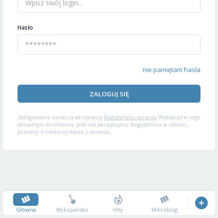
Hasło
nie pamiętam hasła
ZALOGUJ SIĘ
Zalogowanie oznacza akceptację
Regulaminu serwisu
Wykop.pl w jego
aktualnym brzmieniu. Jeśli nie akceptujesz Regulaminu w całości,
prosimy o niekorzystanie z serwisu.
Główna
Wykopalisko
Hity
Mikroblog