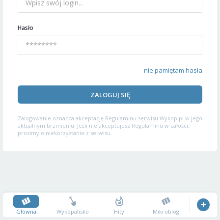
Hasło
nie pamiętam hasła
ZALOGUJ SIĘ
Zalogowanie oznacza akceptację
Regulaminu serwisu
Wykop.pl w jego
aktualnym brzmieniu. Jeśli nie akceptujesz Regulaminu w całości,
prosimy o niekorzystanie z serwisu.
Główna
Wykopalisko
Hity
Mikroblog